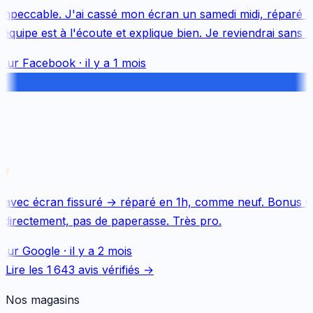
mpeccable. J'ai cassé mon écran un samedi midi, réparé le 
uipe est à l'écoute et explique bien. Je reviendrai sans hés
sur
Facebook
·
il y a 1 mois
avec écran fissuré → réparé en 1h, comme neuf. Bonus Qu
directement, pas de paperasse. Très pro.
sur
Google
·
il y a 2 mois
Lire les
1 643
avis vérifiés →
Nos magasins