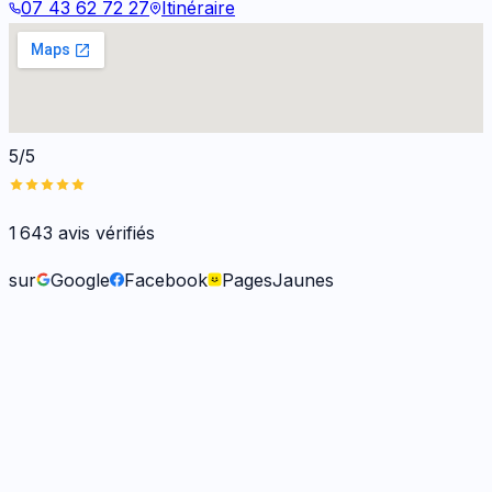
07 43 62 72 27
Itinéraire
5/5
1 643
avis vérifiés
sur
Google
Facebook
PagesJaunes
Frank O.
il y a 6 mois