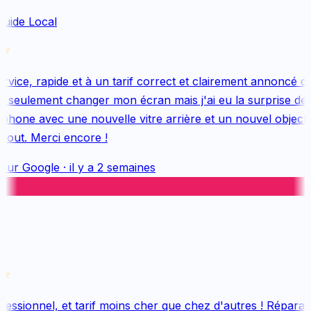
uide Local
vice, rapide et à un tarif correct et clairement annoncé dès
 seulement changer mon écran mais j'ai eu la surprise de 
hone avec une nouvelle vitre arrière et un nouvel objectif, 
out. Merci encore !
sur
Google
·
il y a 2 semaines
essionnel, et tarif moins cher que chez d'autres ! Réparati