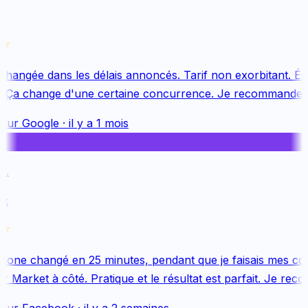
changée dans les délais annoncés. Tarif non exorbitant. Équ
 Ça change d'une certaine concurrence. Je recommande v
sur
Google
·
il y a 1 mois
.
k
one changé en 25 minutes, pendant que je faisais mes cou
 Market à côté. Pratique et le résultat est parfait. Je reco
sur
Facebook
·
il y a 2 semaines