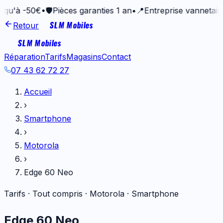
-50€
•
🛡️
Pièces garanties 1 an
•
📍
Entreprise vannetaise depui
SLM Mobiles
Retour
SLM Mobiles
Réparation
Tarifs
Magasins
Contact
07 43 62 72 27
Accueil
›
Smartphone
›
Motorola
›
Edge 60 Neo
Tarifs · Tout compris ·
Motorola
·
Smartphone
Edge 60 Neo