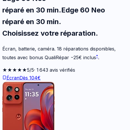
réparé en 30 min
.
Edge 60 Neo
réparé en 30 min
.
Choisissez votre
réparation.
Écran, batterie, caméra.
18
réparations disponibles
,
*
toutes avec bonus QualiRépar
−
25
€
inclus
.
★★★★★
5
/5
·
1 643
avis vérifiés
Écran
Dès
104
€