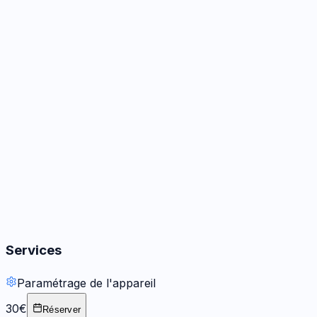
Caméra
3
options
Audio
3
options
Boutons
2
options
Services
Paramétrage de l'appareil
30€
Réserver