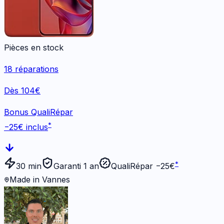
Pièces en stock
18
réparations
Dès 104€
Bonus QualiRépar
*
−
25
€ inclus
*
30 min
Garanti 1 an
QualiRépar −
25
€
Made in Vannes