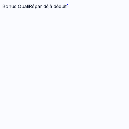
*
Bonus QualiRépar déjà déduit
Écran
1
réparation
· Dès 104 €
Écran Origine
1h
· Garanti
12 mois
104
€
*
Bonus -
25
€ inclus
Prendre RDV
→