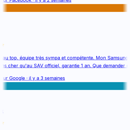
 au top, équipe très sympa et compétente. Mon Samsung S
s cher qu'au SAV officiel, garantie 1 an. Que demander de 
sur
Google
·
il y a 3 semaines
k