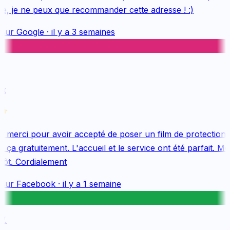
e, je ne peux que recommander cette adresse ! :)
sur
Google
·
il y a 3 semaines
k
merci pour avoir accepté de poser un film de protection 
ça gratuitement. L'accueil et le service ont été parfait. Me
tôt. Cordialement
sur
Facebook
·
il y a 1 semaine
.