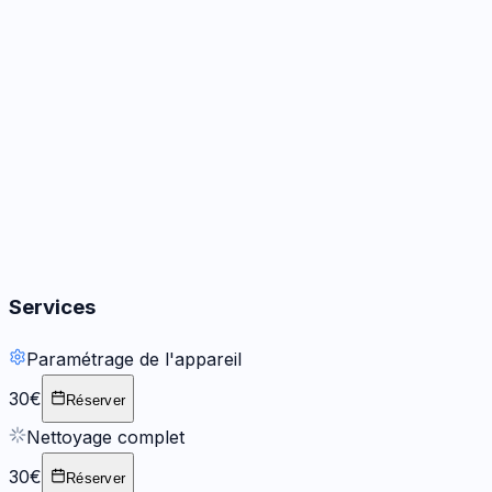
Audio
3
options
Boutons
2
options
Services
Paramétrage de l'appareil
30€
Réserver
Nettoyage complet
30€
Réserver