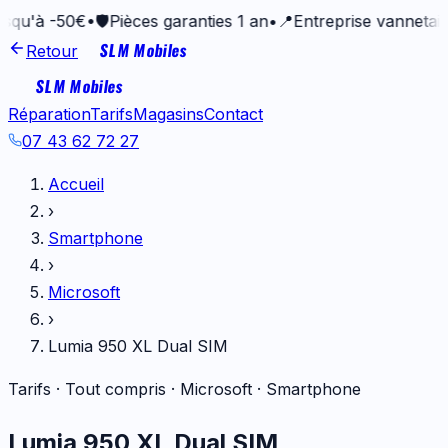
-50€
•
🛡️
Pièces garanties 1 an
•
📍
Entreprise vannetaise depui
SLM Mobiles
Retour
SLM Mobiles
Réparation
Tarifs
Magasins
Contact
07 43 62 72 27
Accueil
›
Smartphone
›
Microsoft
›
Lumia 950 XL Dual SIM
Tarifs · Tout compris ·
Microsoft
·
Smartphone
Lumia 950 XL Dual SIM