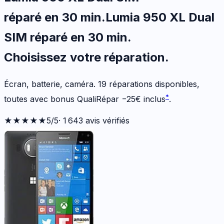
réparé en 30 min
.
Lumia 950 XL Dual
SIM
réparé en 30 min
.
Choisissez votre
réparation.
Écran, batterie, caméra.
19
réparations disponibles
,
*
toutes avec bonus QualiRépar
−
25
€
inclus
.
★★★★★
5
/5
·
1 643
avis vérifiés