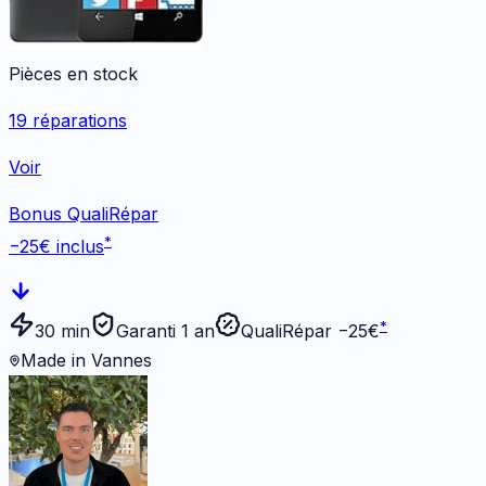
Pièces en stock
19
réparations
Voir
Bonus QualiRépar
*
−
25
€ inclus
*
30 min
Garanti 1 an
QualiRépar −
25
€
Made in Vannes