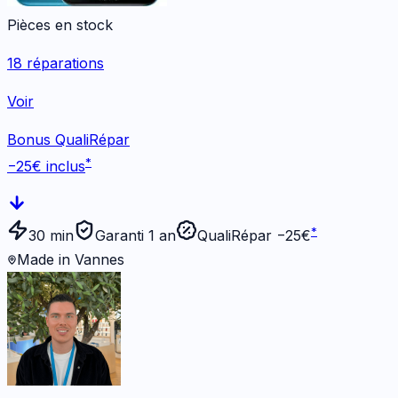
Pièces en stock
18
réparations
Voir
Bonus QualiRépar
*
−
25
€ inclus
*
30 min
Garanti 1 an
QualiRépar −
25
€
Made in Vannes