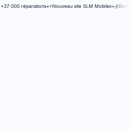
000 réparations
•
⚡
Nouveau site SLM Mobiles
•
💰
Bonus Qual