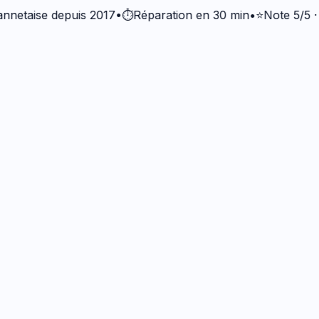
ise depuis 2017
•
⏱️
Réparation en 30 min
•
⭐
Note 5/5 · +37 