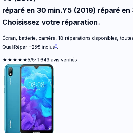
réparé en 30 min
.
Y5 (2019)
réparé en
Choisissez votre
réparation.
Écran, batterie, caméra.
18
réparations disponibles
, tout
*
QualiRépar
−
25
€
inclus
.
★★★★★
5
/5
·
1 643
avis vérifiés