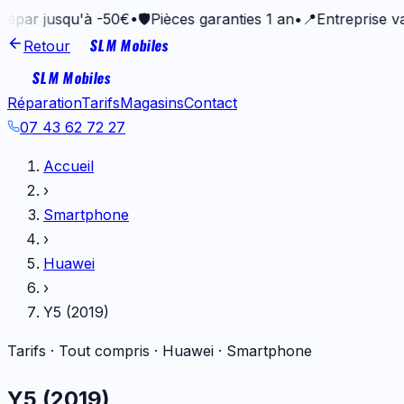
jusqu'à -50€
•
🛡️
Pièces garanties 1 an
•
📍
Entreprise vanneta
SLM Mobiles
Retour
SLM Mobiles
Réparation
Tarifs
Magasins
Contact
07 43 62 72 27
Accueil
›
Smartphone
›
Huawei
›
Y5 (2019)
Tarifs · Tout compris ·
Huawei
·
Smartphone
Y5 (2019)