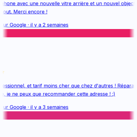
hone avec une nouvelle vitre arrière et un nouvel objectif, 
out. Merci encore !
sur
Google
·
il y a 2 semaines
essionnel, et tarif moins cher que chez d'autres ! Réparatio
e, je ne peux que recommander cette adresse ! :)
sur
Google
·
il y a 3 semaines