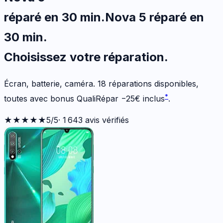
réparé en 30 min
.
Nova 5
réparé en
30 min
.
Choisissez votre
réparation.
Écran, batterie, caméra.
18
réparations disponibles
,
*
toutes avec bonus QualiRépar
−
25
€
inclus
.
★★★★★
5
/5
·
1 643
avis vérifiés