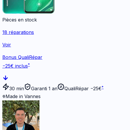
Pièces en stock
18
réparations
Voir
Bonus QualiRépar
*
−
25
€ inclus
*
30 min
Garanti 1 an
QualiRépar −
25
€
Made in Vannes