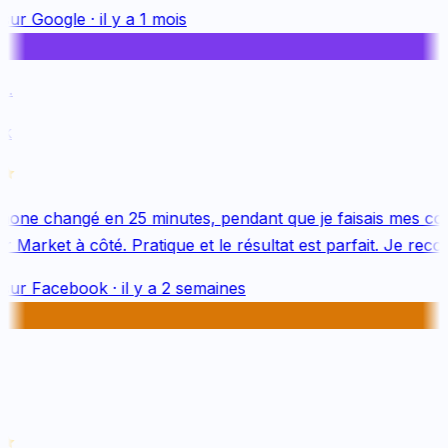
sur
Google
·
il y a 1 mois
.
k
one changé en 25 minutes, pendant que je faisais mes cou
 Market à côté. Pratique et le résultat est parfait. Je reco
sur
Facebook
·
il y a 2 semaines