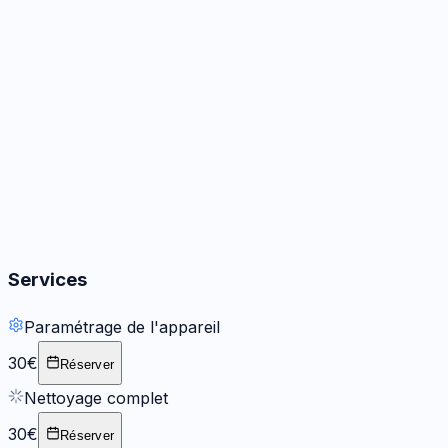
Audio
3
options
Boutons
2
options
Services
Paramétrage de l'appareil
30€
Réserver
Nettoyage complet
30€
Réserver