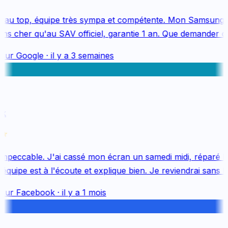
au top, équipe très sympa et compétente. Mon Samsung S
s cher qu'au SAV officiel, garantie 1 an. Que demander de 
sur
Google
·
il y a 3 semaines
k
mpeccable. J'ai cassé mon écran un samedi midi, réparé le 
uipe est à l'écoute et explique bien. Je reviendrai sans hés
sur
Facebook
·
il y a 1 mois