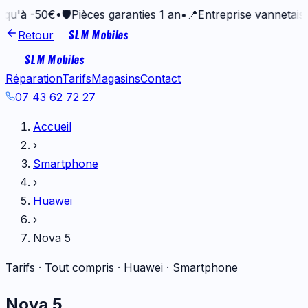
50€
•
🛡️
Pièces garanties 1 an
•
📍
Entreprise vannetaise depui
SLM Mobiles
Retour
SLM Mobiles
Réparation
Tarifs
Magasins
Contact
07 43 62 72 27
Accueil
›
Smartphone
›
Huawei
›
Nova 5
Tarifs · Tout compris ·
Huawei
·
Smartphone
Nova 5