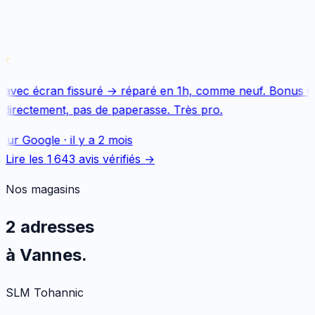
avec écran fissuré → réparé en 1h, comme neuf. Bonus Qu
directement, pas de paperasse. Très pro.
sur
Google
·
il y a 2 mois
Lire les
1 643
avis vérifiés →
Nos magasins
2 adresses
à Vannes.
SLM Tohannic