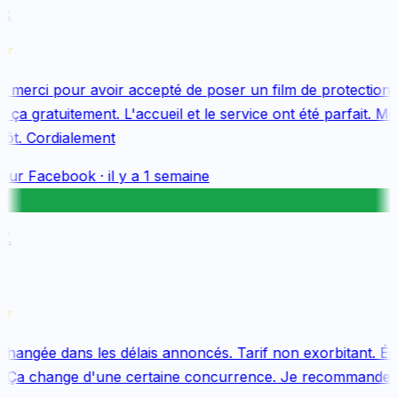
k
merci pour avoir accepté de poser un film de protection 
ça gratuitement. L'accueil et le service ont été parfait. Me
ôt. Cordialement
sur
Facebook
·
il y a 1 semaine
.
changée dans les délais annoncés. Tarif non exorbitant. Équ
 Ça change d'une certaine concurrence. Je recommande v