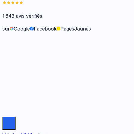
1 643
avis vérifiés
sur
Google
Facebook
PagesJaunes
Frank O.
il y a 6 mois