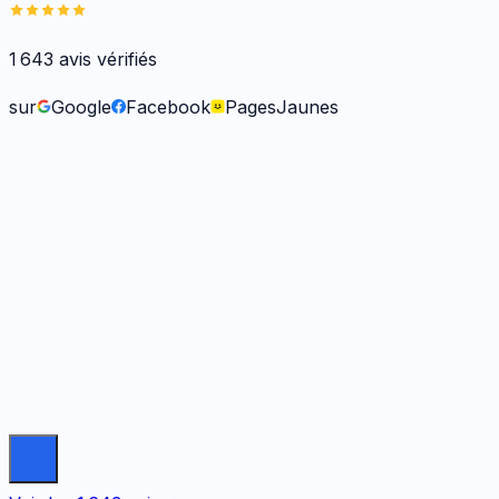
1 643
avis vérifiés
sur
Google
Facebook
PagesJaunes
Frank O.
il y a 6 mois