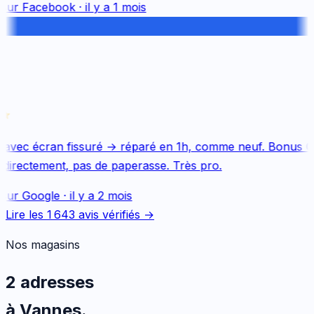
sur
Facebook
·
il y a 1 mois
avec écran fissuré → réparé en 1h, comme neuf. Bonus Qu
directement, pas de paperasse. Très pro.
sur
Google
·
il y a 2 mois
Lire les
1 643
avis vérifiés →
Nos magasins
2 adresses
à Vannes.