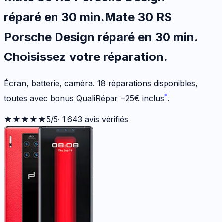
réparé en 30 min
.
Mate 30 RS
Porsche Design
réparé en 30 min
.
Choisissez votre
réparation.
Écran, batterie, caméra.
18
réparations disponibles
,
*
toutes avec bonus QualiRépar
−
25
€
inclus
.
★★★★★
5
/5
·
1 643
avis vérifiés