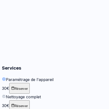
Audio
3
options
Boutons
2
options
Services
Paramétrage de l'appareil
30€
Réserver
Nettoyage complet
30€
Réserver