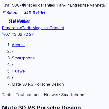
50€
•
🛡️
Pièces garanties 1 an
•
📍
Entreprise vannetaise depuis
SLM Mobiles
Retour
SLM Mobiles
Réparation
Tarifs
Magasins
Contact
07 43 62 72 27
Accueil
›
Smartphone
›
Huawei
›
Mate 30 RS Porsche Design
Tarifs · Tout compris ·
Huawei
·
Smartphone
Mate 30 RS Porsche Design