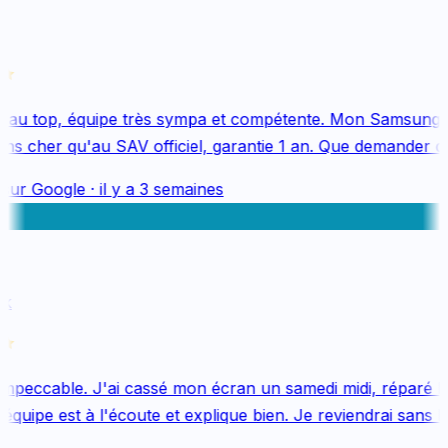
au top, équipe très sympa et compétente. Mon Samsung S
s cher qu'au SAV officiel, garantie 1 an. Que demander de 
sur
Google
·
il y a 3 semaines
k
mpeccable. J'ai cassé mon écran un samedi midi, réparé le 
uipe est à l'écoute et explique bien. Je reviendrai sans hés