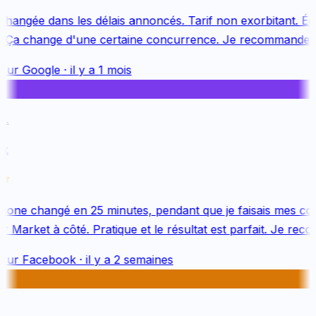
changée dans les délais annoncés. Tarif non exorbitant. Équ
 Ça change d'une certaine concurrence. Je recommande v
sur
Google
·
il y a 1 mois
.
k
one changé en 25 minutes, pendant que je faisais mes cou
 Market à côté. Pratique et le résultat est parfait. Je reco
sur
Facebook
·
il y a 2 semaines