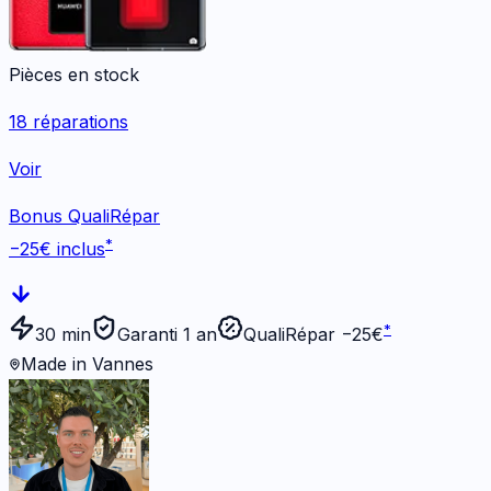
Pièces en stock
18
réparations
Voir
Bonus QualiRépar
*
−
25
€ inclus
*
30 min
Garanti 1 an
QualiRépar −
25
€
Made in Vannes