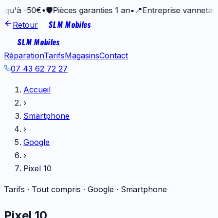
50€
•
🛡️
Pièces garanties 1 an
•
📍
Entreprise vannetaise depui
SLM Mobiles
Retour
SLM Mobiles
Réparation
Tarifs
Magasins
Contact
07 43 62 72 27
Accueil
›
Smartphone
›
Google
›
Pixel 10
Tarifs · Tout compris ·
Google
·
Smartphone
Pixel 10