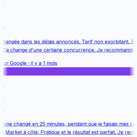
.
changée dans les délais annoncés. Tarif non exorbitant. Équ
 Ça change d'une certaine concurrence. Je recommande v
sur
Google
·
il y a 1 mois
.
k
one changé en 25 minutes, pendant que je faisais mes cou
 Market à côté. Pratique et le résultat est parfait. Je reco