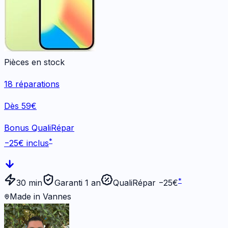
Pièces en stock
18
réparations
Dès 59€
Bonus QualiRépar
*
−
25
€ inclus
*
30 min
Garanti 1 an
QualiRépar −
25
€
Made in Vannes