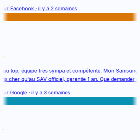
sur
Facebook
·
il y a 2 semaines
au top, équipe très sympa et compétente. Mon Samsung S
s cher qu'au SAV officiel, garantie 1 an. Que demander de 
sur
Google
·
il y a 3 semaines
k