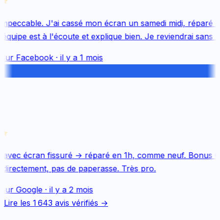
mpeccable. J'ai cassé mon écran un samedi midi, réparé le 
uipe est à l'écoute et explique bien. Je reviendrai sans hés
sur
Facebook
·
il y a 1 mois
avec écran fissuré → réparé en 1h, comme neuf. Bonus Qu
directement, pas de paperasse. Très pro.
sur
Google
·
il y a 2 mois
Lire les
1 643
avis vérifiés →