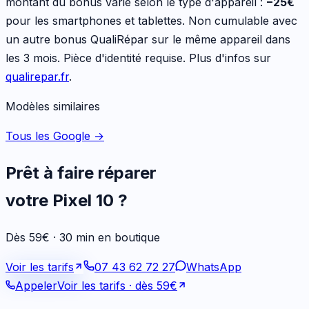
montant du bonus varie selon le type d'appareil :
−
25
€
pour les
smartphones et tablettes
. Non cumulable avec
un autre bonus QualiRépar sur le même appareil dans
les 3 mois. Pièce d'identité requise. Plus d'infos sur
qualirepar.fr
.
Modèles similaires
Tous les Google
→
Prêt à faire réparer
votre
Pixel 10
?
Dès 59€ · 30 min en boutique
Voir les tarifs
07 43 62 72 27
WhatsApp
Appeler
Voir les tarifs
· dès 59€