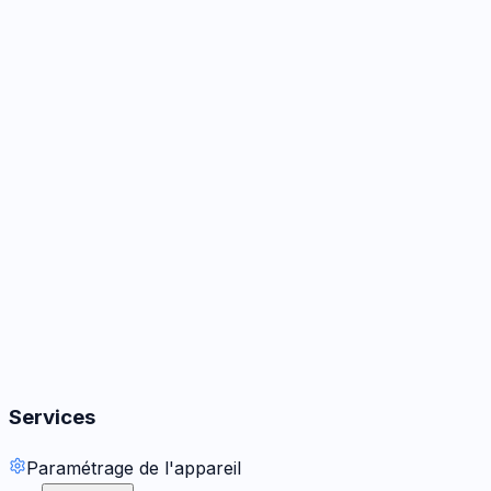
Caméra
3
options
Audio
3
options
· Dès 59 €
Boutons
2
options
Services
Paramétrage de l'appareil