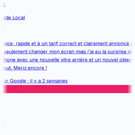
.
uide Local
vice, rapide et à un tarif correct et clairement annoncé dès
 seulement changer mon écran mais j'ai eu la surprise de 
hone avec une nouvelle vitre arrière et un nouvel objectif, 
out. Merci encore !
sur
Google
·
il y a 2 semaines