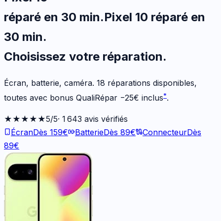
réparé en 30 min
.
Pixel 10
réparé en
30 min
.
Choisissez votre
réparation.
Écran, batterie, caméra.
18
réparations disponibles
,
*
toutes avec bonus QualiRépar
−
25
€
inclus
.
★★★★★
5
/5
·
1 643
avis vérifiés
Écran
Dès
159
€
Batterie
Dès
89
€
Connecteur
Dès
89
€