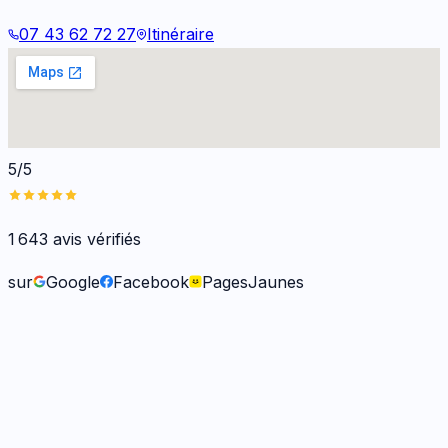
07 43 62 72 27
Itinéraire
5/5
1 643
avis vérifiés
sur
Google
Facebook
PagesJaunes
Frank O.
il y a 6 mois