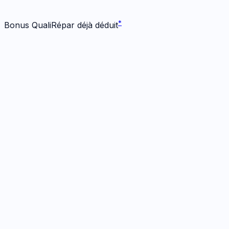
*
*
Bonus QualiRépar déjà déduit
Écran
1
réparation
· Dès 159 €
Écran Origine
1h
· Garanti
12 mois
159
€
*
Bonus -
25
€ inclus
Prendre RDV
→