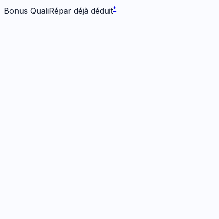
*
Bonus QualiRépar déjà déduit
Écran
1
réparation
· Dès 549 €
Écran origine
2h
· Garanti
12 mois
549
€
*
Bonus -
50
€ inclus