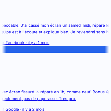
peccable. J'ai cassé mon écran un samedi midi, réparé le j
ipe est à l'écoute et explique bien. Je reviendrai sans hési
ur
Facebook
·
il y a 1 mois
vec écran fissuré → réparé en 1h, comme neuf. Bonus Qua
irectement, pas de paperasse. Très pro.
ur
Google
·
il y a 2 mois