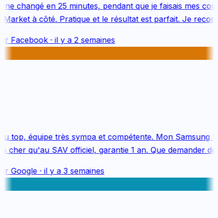
ne changé en 25 minutes, pendant que je faisais mes cour
arket à côté. Pratique et le résultat est parfait. Je recom
ur
Facebook
·
il y a 2 semaines
u top, équipe très sympa et compétente. Mon Samsung S2
 cher qu'au SAV officiel, garantie 1 an. Que demander de p
ur
Google
·
il y a 3 semaines