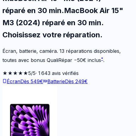
réparé en 30 min
.
MacBook Air 15"
M3 (2024)
réparé en 30 min
.
Choisissez votre
réparation.
Écran, batterie, caméra.
13
réparations disponibles
,
*
toutes avec bonus QualiRépar
−
50
€
inclus
.
★★★★★
5
/5
·
1 643
avis vérifiés
Écran
Dès
549
€
Batterie
Dès
249
€