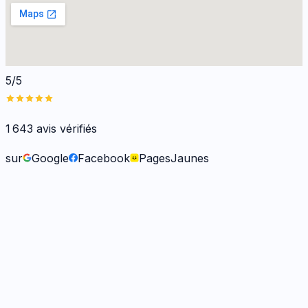
5/5
1 643
avis vérifiés
sur
Google
Facebook
PagesJaunes
Fabienne B.
il y a 9 mois