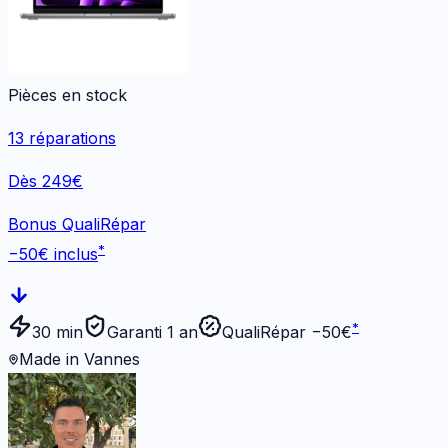
Pièces en stock
13
réparations
Dès 249€
Bonus QualiRépar
*
−
50
€ inclus
*
30 min
Garanti 1 an
QualiRépar −
50
€
Made in Vannes