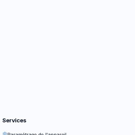
Audio
2
options
Boutons
2
options
Autres
3
options
Services
Paramétrage de l'appareil