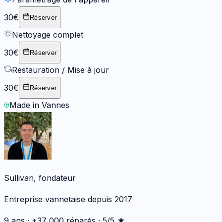
30€
Réserver
Nettoyage complet
30€
Réserver
Restauration / Mise à jour
30€
Réserver
Made in Vannes
Sullivan, fondateur
Entreprise vannetaise depuis 2017
9 ans · +37 000 réparés · 5/5 ★