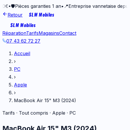
ièces garanties 1 an
•
📍
Entreprise vannetaise depuis 2017
•
SLM Mobiles
Retour
SLM Mobiles
Réparation
Tarifs
Magasins
Contact
07 43 62 72 27
Accueil
›
PC
›
Apple
›
MacBook Air 15" M3 (2024)
Tarifs · Tout compris ·
Apple
·
PC
MacBook Air 15" M3 (2024)