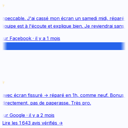
mpeccable. J'ai cassé mon écran un samedi midi, réparé le 
quipe est à l'écoute et explique bien. Je reviendrai sans hés
sur
Facebook
·
il y a 1 mois
 avec écran fissuré → réparé en 1h, comme neuf. Bonus Qu
directement, pas de paperasse. Très pro.
sur
Google
·
il y a 2 mois
Lire les
1 643
avis vérifiés →