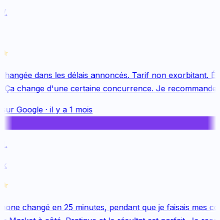
.
changée dans les délais annoncés. Tarif non exorbitant. Équ
. Ça change d'une certaine concurrence. Je recommande v
sur
Google
·
il y a 1 mois
.
k
one changé en 25 minutes, pendant que je faisais mes cou