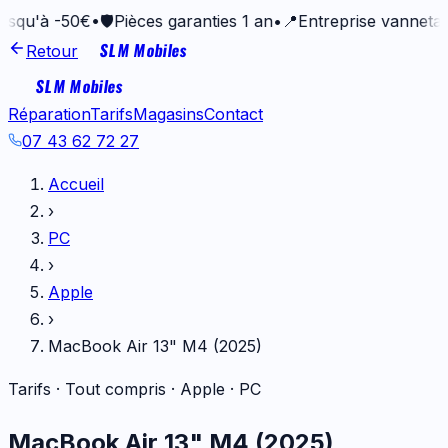
-50€
•
🛡️
Pièces garanties 1 an
•
📍
Entreprise vannetaise depu
SLM Mobiles
Retour
SLM Mobiles
Réparation
Tarifs
Magasins
Contact
07 43 62 72 27
Accueil
›
PC
›
Apple
›
MacBook Air 13" M4 (2025)
Tarifs · Tout compris ·
Apple
·
PC
MacBook Air 13" M4 (2025)