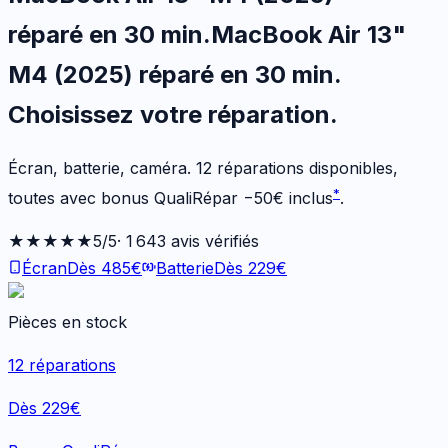
réparé en 30 min
.
MacBook Air 13"
M4 (2025)
réparé en 30 min
.
Choisissez votre
réparation.
Écran, batterie, caméra.
12
réparations disponibles
,
*
toutes avec bonus QualiRépar
−
50
€
inclus
.
★★★★★
5
/5
·
1 643
avis vérifiés
Écran
Dès
485
€
Batterie
Dès
229
€
Pièces en stock
12
réparations
Dès 229€