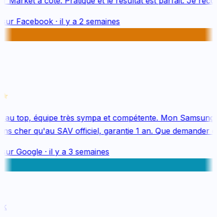
 Market à côté. Pratique et le résultat est parfait. Je reco
sur
Facebook
·
il y a 2 semaines
 au top, équipe très sympa et compétente. Mon Samsung S
s cher qu'au SAV officiel, garantie 1 an. Que demander de
sur
Google
·
il y a 3 semaines
k