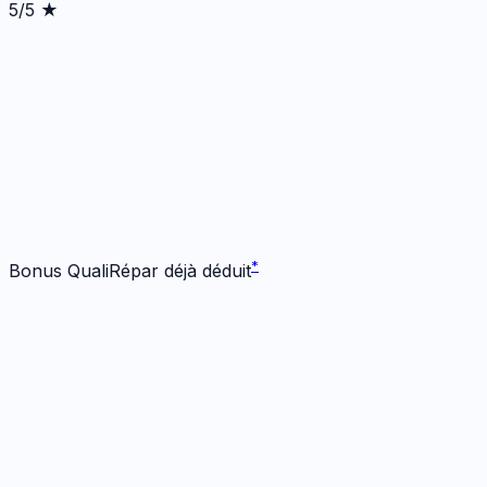
5/5 ★
*
*
Bonus QualiRépar déjà déduit
Écran
1
réparation
· Dès 485 €
Écran origine