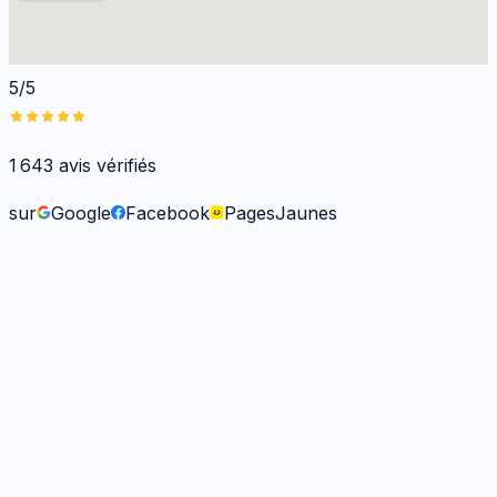
5/5
1 643
avis vérifiés
sur
Google
Facebook
PagesJaunes
Fabienne B.
il y a 9 mois