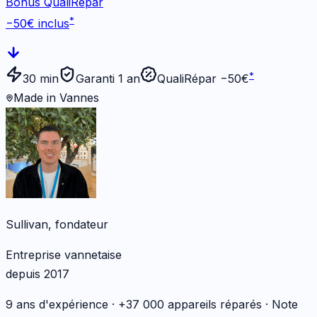
Bonus QualiRépar
*
−
50
€ inclus
*
30 min
Garanti 1 an
QualiRépar −
50
€
Made in Vannes
Sullivan, fondateur
Entreprise vannetaise
depuis 2017
9 ans d'expérience · +37 000 appareils réparés · Note