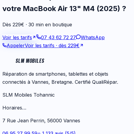
votre
MacBook Air 13" M4 (2025)
?
Dès 229€ · 30 min en boutique
Voir les tarifs
07 43 62 72 27
WhatsApp
Appeler
Voir les tarifs
· dès 229€
SLM MOBILES
Réparation de smartphones, tablettes et objets
connectés à Vannes, Bretagne. Certifié QualiRépar.
SLM Mobiles Tohannic
Horaires…
7 Rue Jean Perrin, 56000 Vannes
06 95 27 99 59
⭐ 1 133 avis (5/5)