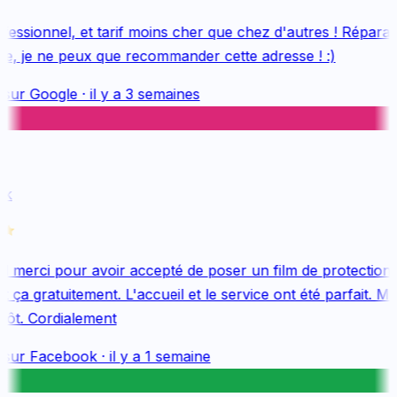
essionnel, et tarif moins cher que chez d'autres ! Réparati
e, je ne peux que recommander cette adresse ! :)
sur
Google
·
il y a 3 semaines
k
merci pour avoir accepté de poser un film de protection 
 ça gratuitement. L'accueil et le service ont été parfait. Me
tôt. Cordialement
sur
Facebook
·
il y a 1 semaine