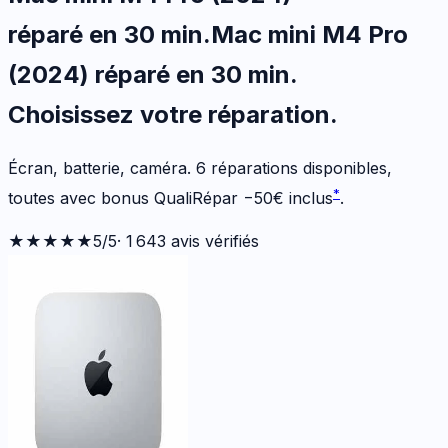
réparé en 30 min
.
Mac mini M4 Pro
(2024)
réparé en 30 min
.
Choisissez votre
réparation.
Écran, batterie, caméra.
6
réparations disponibles
,
*
toutes avec bonus QualiRépar
−
50
€
inclus
.
★★★★★
5
/5
·
1 643
avis vérifiés