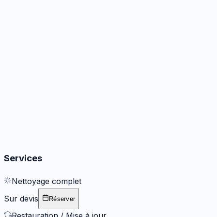
Sur devis
WhatsApp
Demander un devis
Disque SSD
2h
· Garanti
12 mois
Sur devis
WhatsApp
Demander un devis
Services
Nettoyage complet
Sur devis
Réserver
Restauration / Mise à jour