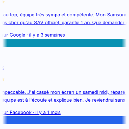
 au top, équipe très sympa et compétente. Mon Samsung 
s cher qu'au SAV officiel, garantie 1 an. Que demander de
sur
Google
·
il y a 3 semaines
k
mpeccable. J'ai cassé mon écran un samedi midi, réparé le 
quipe est à l'écoute et explique bien. Je reviendrai sans hés
sur
Facebook
·
il y a 1 mois