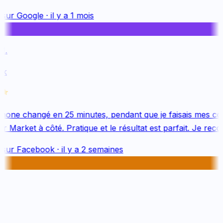
sur
Google
·
il y a 1 mois
.
k
one changé en 25 minutes, pendant que je faisais mes cou
 Market à côté. Pratique et le résultat est parfait. Je rec
sur
Facebook
·
il y a 2 semaines