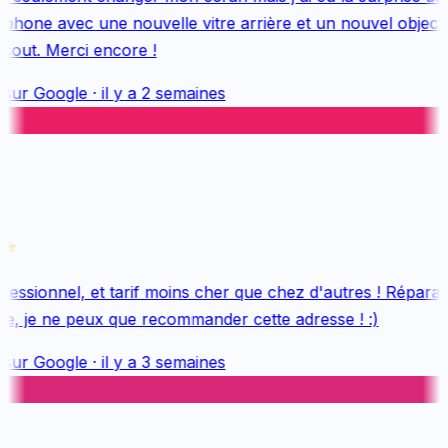
hone avec une nouvelle vitre arrière et un nouvel objectif,
out. Merci encore !
sur
Google
·
il y a 2 semaines
essionnel, et tarif moins cher que chez d'autres ! Réparati
e, je ne peux que recommander cette adresse ! :)
sur
Google
·
il y a 3 semaines