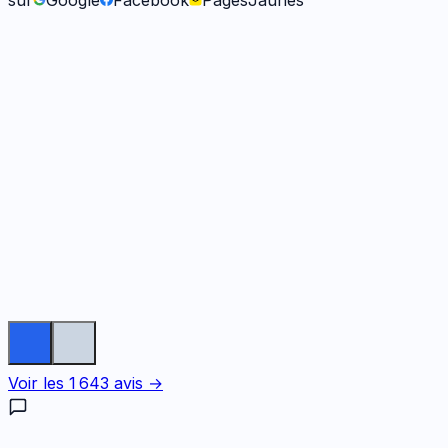
sur
Google
Facebook
PagesJaunes
Fabienne B.
il y a 9 mois
Voir les
1 643
avis →