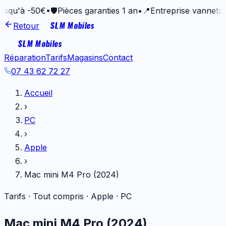
 -50€
•
🛡️
Pièces garanties 1 an
•
📍
Entreprise vannetaise depu
SLM Mobiles
Retour
SLM Mobiles
Réparation
Tarifs
Magasins
Contact
07 43 62 72 27
Accueil
›
PC
›
Apple
›
Mac mini M4 Pro (2024)
Tarifs · Tout compris ·
Apple
·
PC
Mac mini M4 Pro (2024)