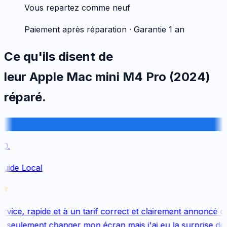
Vous repartez comme neuf
Paiement après réparation · Garantie 1 an
Ce qu'ils disent de
leur
Apple
Mac mini M4 Pro (2024)
réparé.
D.
Guide Local
vice, rapide et à un tarif correct et clairement annoncé dès
 seulement changer mon écran mais j'ai eu la surprise de 