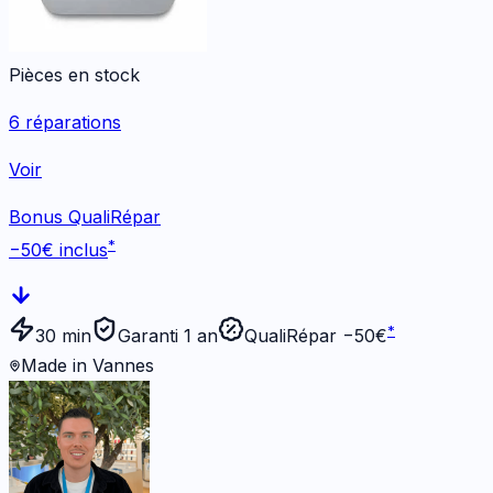
Pièces en stock
6
réparations
Voir
Bonus QualiRépar
*
−
50
€ inclus
*
30 min
Garanti 1 an
QualiRépar −
50
€
Made in Vannes