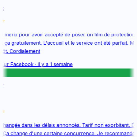
k
merci pour avoir accepté de poser un film de protection 
 ça gratuitement. L'accueil et le service ont été parfait. Me
tôt. Cordialement
sur
Facebook
·
il y a 1 semaine
.
changée dans les délais annoncés. Tarif non exorbitant. Équ
. Ça change d'une certaine concurrence. Je recommande v