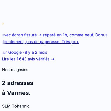
 avec écran fissuré → réparé en 1h, comme neuf. Bonus Qu
directement, pas de paperasse. Très pro.
sur
Google
·
il y a 2 mois
Lire les
1 643
avis vérifiés →
Nos magasins
2 adresses
à Vannes.
SLM Tohannic