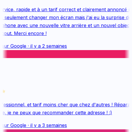
vice, rapide et à un tarif correct et clairement annoncé dès
s seulement changer mon écran mais j'ai eu la surprise de 
hone avec une nouvelle vitre arrière et un nouvel objectif,
cout. Merci encore !
 sur
Google
·
il y a 2 semaines
essionnel, et tarif moins cher que chez d'autres ! Réparati
e, je ne peux que recommander cette adresse ! :)
 sur
Google
·
il y a 3 semaines