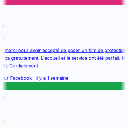
k
 merci pour avoir accepté de poser un film de protection 
 ça gratuitement. L'accueil et le service ont été parfait. Me
tôt. Cordialement
 sur
Facebook
·
il y a 1 semaine
.