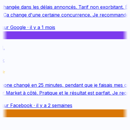
changée dans les délais annoncés. Tarif non exorbitant. Éq
. Ça change d'une certaine concurrence. Je recommande v
 sur
Google
·
il y a 1 mois
.
k
hone changé en 25 minutes, pendant que je faisais mes co
 Market à côté. Pratique et le résultat est parfait. Je rec
 sur
Facebook
·
il y a 2 semaines