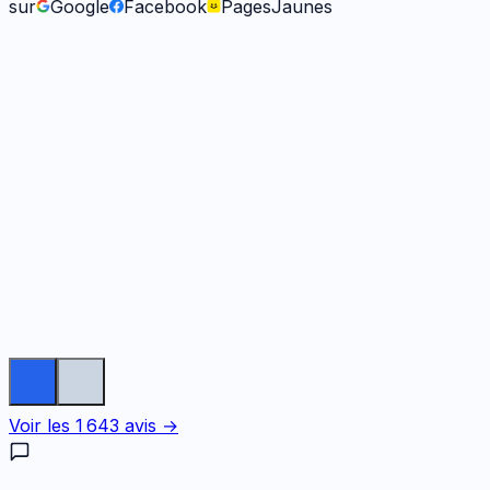
sur
Google
Facebook
PagesJaunes
Fabienne B.
il y a 9 mois
Voir les
1 643
avis →