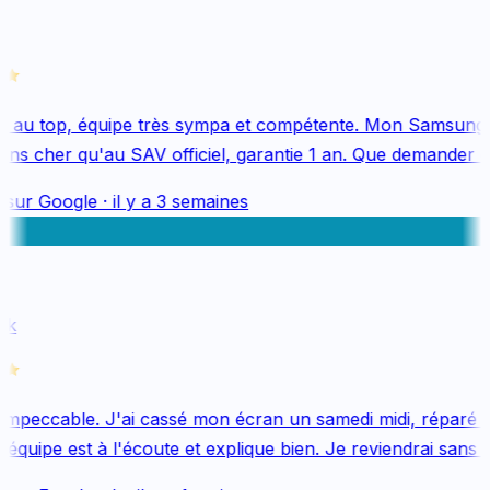
 au top, équipe très sympa et compétente. Mon Samsung 
s cher qu'au SAV officiel, garantie 1 an. Que demander de
 sur
Google
·
il y a 3 semaines
k
mpeccable. J'ai cassé mon écran un samedi midi, réparé le
quipe est à l'écoute et explique bien. Je reviendrai sans hé