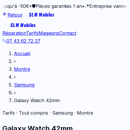
à -50€
•
🛡️
Pièces garanties 1 an
•
📍
Entreprise vannetaise de
SLM Mobiles
Retour
SLM Mobiles
Réparation
Tarifs
Magasins
Contact
07 43 62 72 27
Accueil
›
Montre
›
Samsung
›
Galaxy Watch 42mm
Tarifs · Tout compris ·
Samsung
·
Montre
Galaxy Watch 42mm