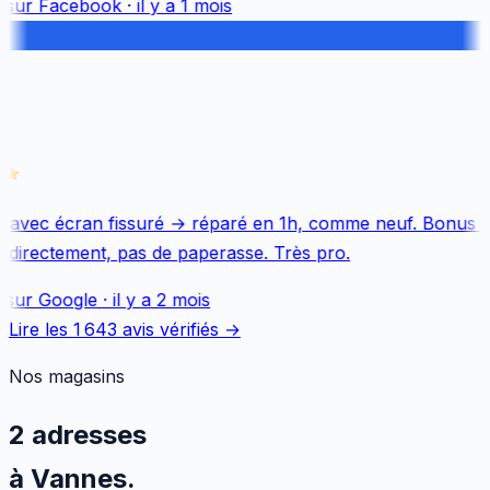
 sur
Facebook
·
il y a 1 mois
 avec écran fissuré → réparé en 1h, comme neuf. Bonus Q
directement, pas de paperasse. Très pro.
 sur
Google
·
il y a 2 mois
Lire les
1 643
avis vérifiés →
Nos magasins
2 adresses
à Vannes.