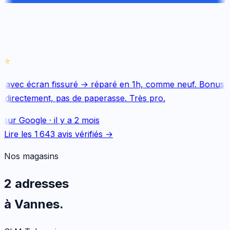
 avec écran fissuré → réparé en 1h, comme neuf. Bonus Q
 directement, pas de paperasse. Très pro.
 sur
Google
·
il y a 2 mois
Lire les
1 643
avis vérifiés →
Nos magasins
2 adresses
à Vannes.