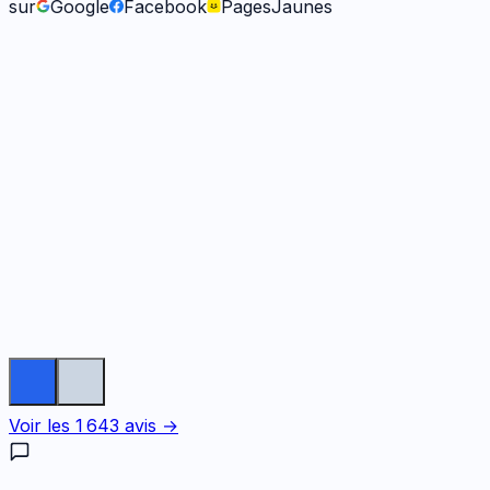
sur
Google
Facebook
PagesJaunes
Fabienne B.
il y a 9 mois
Voir les
1 643
avis →