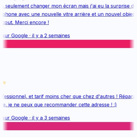
s seulement changer mon écran mais j'ai eu la surprise de
hone avec une nouvelle vitre arrière et un nouvel objectif,
cout. Merci encore !
 sur
Google
·
il y a 2 semaines
essionnel, et tarif moins cher que chez d'autres ! Réparati
ée, je ne peux que recommander cette adresse ! :)
 sur
Google
·
il y a 3 semaines