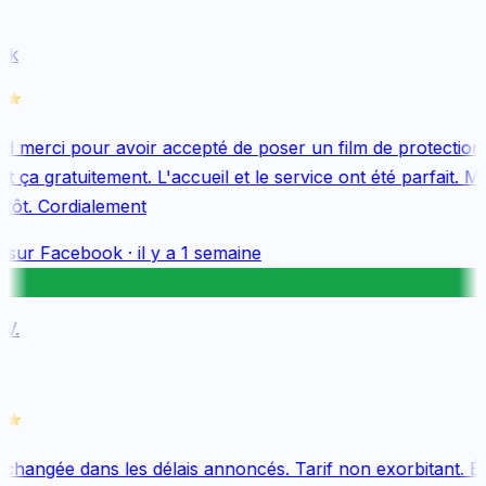
k
 merci pour avoir accepté de poser un film de protection
 ça gratuitement. L'accueil et le service ont été parfait. Me
tôt. Cordialement
 sur
Facebook
·
il y a 1 semaine
V.
 changée dans les délais annoncés. Tarif non exorbitant. Éq