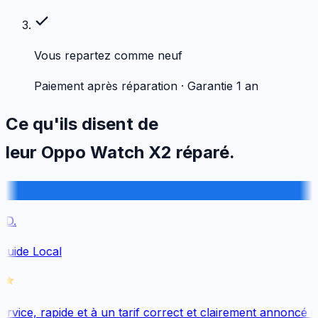
Vous repartez comme neuf
Paiement après réparation · Garantie 1 an
Ce qu'ils disent de
leur
Oppo
Watch X2
réparé.
D.
Guide Local
vice, rapide et à un tarif correct et clairement annoncé dè