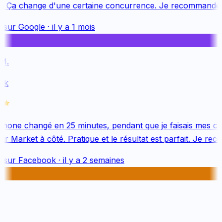
. Ça change d'une certaine concurrence. Je recommande v
 sur
Google
·
il y a 1 mois
M.
k
hone changé en 25 minutes, pendant que je faisais mes co
 Market à côté. Pratique et le résultat est parfait. Je rec
 sur
Facebook
·
il y a 2 semaines