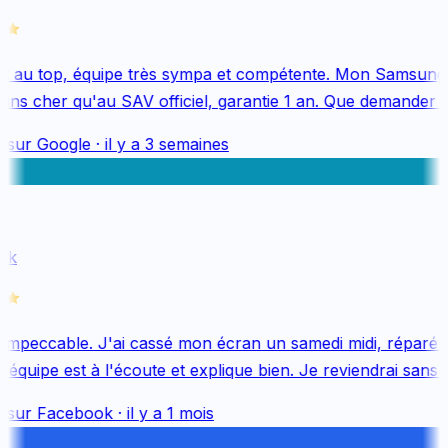
 au top, équipe très sympa et compétente. Mon Samsung 
ns cher qu'au SAV officiel, garantie 1 an. Que demander de
 sur
Google
·
il y a 3 semaines
k
impeccable. J'ai cassé mon écran un samedi midi, réparé le
quipe est à l'écoute et explique bien. Je reviendrai sans hé
 sur
Facebook
·
il y a 1 mois