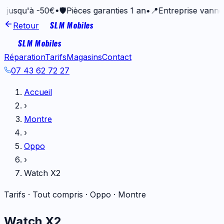
u'à -50€
•
🛡️
Pièces garanties 1 an
•
📍
Entreprise vannetaise d
SLM Mobiles
Retour
SLM Mobiles
Réparation
Tarifs
Magasins
Contact
07 43 62 72 27
Accueil
›
Montre
›
Oppo
›
Watch X2
Tarifs · Tout compris ·
Oppo
·
Montre
Watch X2