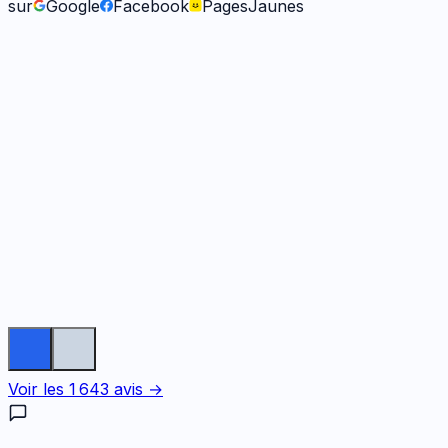
sur
Google
Facebook
PagesJaunes
Fabienne B.
il y a 9 mois
Voir les
1 643
avis →