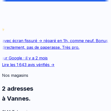
 avec écran fissuré → réparé en 1h, comme neuf. Bonus Q
 directement, pas de paperasse. Très pro.
 sur
Google
·
il y a 2 mois
Lire les
1 643
avis vérifiés →
Nos magasins
2 adresses
à Vannes.