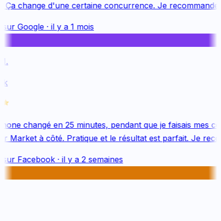
. Ça change d'une certaine concurrence. Je recommande v
 sur
Google
·
il y a 1 mois
.
k
hone changé en 25 minutes, pendant que je faisais mes co
 Market à côté. Pratique et le résultat est parfait. Je rec
 sur
Facebook
·
il y a 2 semaines