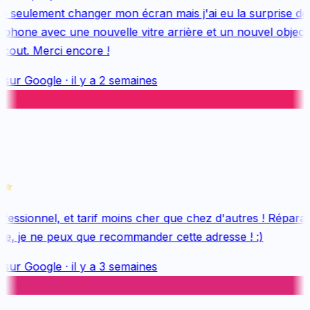
s seulement changer mon écran mais j'ai eu la surprise de 
hone avec une nouvelle vitre arrière et un nouvel objectif,
cout. Merci encore !
 sur
Google
·
il y a 2 semaines
essionnel, et tarif moins cher que chez d'autres ! Réparati
e, je ne peux que recommander cette adresse ! :)
 sur
Google
·
il y a 3 semaines