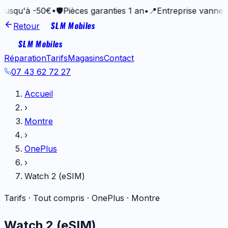
'à -50€
•
🛡️
Pièces garanties 1 an
•
📍
Entreprise vannetaise de
SLM Mobiles
Retour
SLM Mobiles
Réparation
Tarifs
Magasins
Contact
07 43 62 72 27
Accueil
›
Montre
›
OnePlus
›
Watch 2 (eSIM)
Tarifs · Tout compris ·
OnePlus
·
Montre
Watch 2 (eSIM)