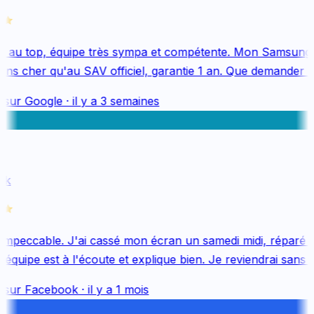
 au top, équipe très sympa et compétente. Mon Samsung 
ns cher qu'au SAV officiel, garantie 1 an. Que demander de
 sur
Google
·
il y a 3 semaines
k
mpeccable. J'ai cassé mon écran un samedi midi, réparé le
quipe est à l'écoute et explique bien. Je reviendrai sans hé
 sur
Facebook
·
il y a 1 mois