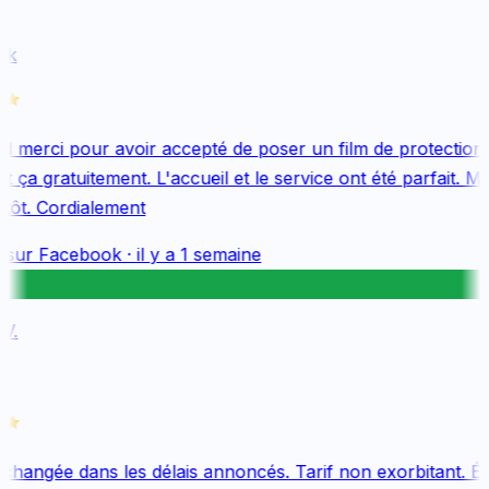
k
 merci pour avoir accepté de poser un film de protection 
 ça gratuitement. L'accueil et le service ont été parfait. Me
tôt. Cordialement
 sur
Facebook
·
il y a 1 semaine
.
changée dans les délais annoncés. Tarif non exorbitant. Éq