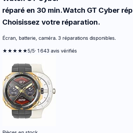
réparé en 30 min
.
Watch GT Cyber
rép
Choisissez votre
réparation.
Écran, batterie, caméra.
3
réparations disponibles
.
★★★★★
5
/5
·
1 643
avis vérifiés
Pièces en stock