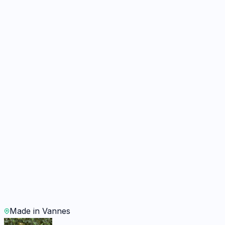
45 min
· Garanti
12 mois
Sur devis
WhatsApp
Demander un devis
Batterie & Charge
1
réparation
Batterie
45 min
· Garanti
12 mois
Sur devis
WhatsApp
Demander un devis
Made in Vannes