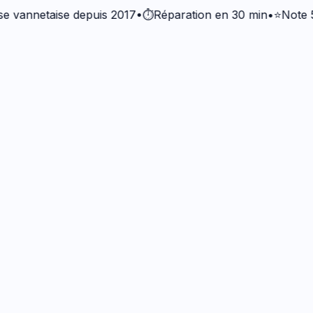
netaise depuis 2017
•
⏱️
Réparation en 30 min
•
⭐
Note 5/5 · 