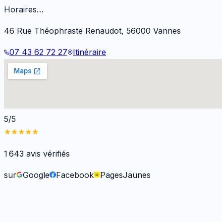
Horaires…
46 Rue Théophraste Renaudot
,
56000
Vannes
07 43 62 72 27
Itinéraire
5/5
1 643
avis vérifiés
sur
Google
Facebook
PagesJaunes
Fabienne B.