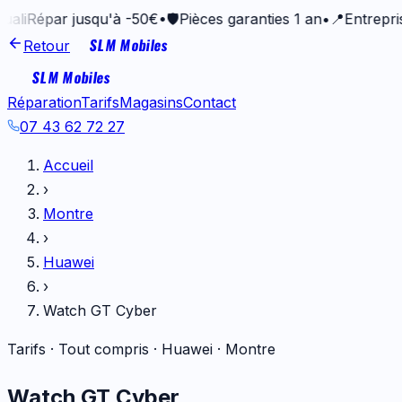
par jusqu'à -50€
•
🛡️
Pièces garanties 1 an
•
📍
Entreprise van
SLM Mobiles
Retour
SLM Mobiles
Réparation
Tarifs
Magasins
Contact
07 43 62 72 27
Accueil
›
Montre
›
Huawei
›
Watch GT Cyber
Tarifs · Tout compris ·
Huawei
·
Montre
Watch GT Cyber