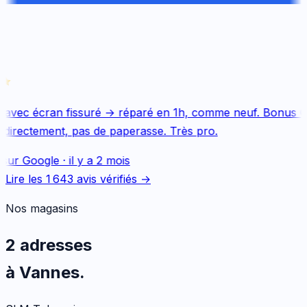
 avec écran fissuré → réparé en 1h, comme neuf. Bonus Qu
directement, pas de paperasse. Très pro.
sur
Google
·
il y a 2 mois
Lire les
1 643
avis vérifiés →
Nos magasins
2 adresses
à Vannes.