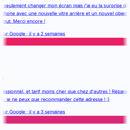
 seulement changer mon écran mais j'ai eu la surprise de 
hone avec une nouvelle vitre arrière et un nouvel objectif,
out. Merci encore !
sur
Google
·
il y a 2 semaines
essionnel, et tarif moins cher que chez d'autres ! Réparati
e, je ne peux que recommander cette adresse ! :)
sur
Google
·
il y a 3 semaines