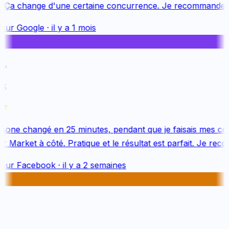
. Ça change d'une certaine concurrence. Je recommande v
sur
Google
·
il y a 1 mois
.
k
one changé en 25 minutes, pendant que je faisais mes cou
 Market à côté. Pratique et le résultat est parfait. Je reco
sur
Facebook
·
il y a 2 semaines