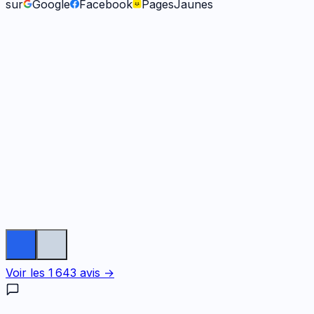
sur
Google
Facebook
PagesJaunes
Fabienne B.
il y a 9 mois
Voir les
1 643
avis →