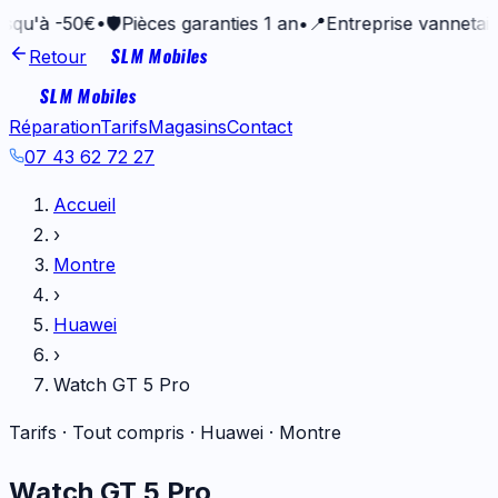
 -50€
•
🛡️
Pièces garanties 1 an
•
📍
Entreprise vannetaise depu
SLM Mobiles
Retour
SLM Mobiles
Réparation
Tarifs
Magasins
Contact
07 43 62 72 27
Accueil
›
Montre
›
Huawei
›
Watch GT 5 Pro
Tarifs · Tout compris ·
Huawei
·
Montre
Watch GT 5 Pro