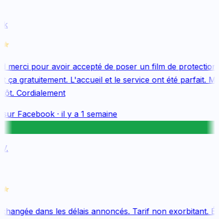
k
 merci pour avoir accepté de poser un film de protection 
 ça gratuitement. L'accueil et le service ont été parfait. Me
tôt. Cordialement
 sur
Facebook
·
il y a 1 semaine
.
changée dans les délais annoncés. Tarif non exorbitant. Éq