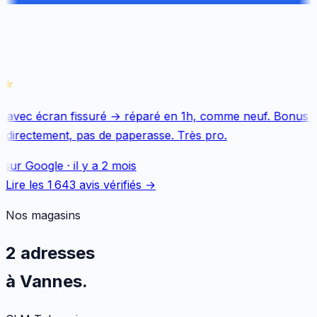
 avec écran fissuré → réparé en 1h, comme neuf. Bonus Q
 directement, pas de paperasse. Très pro.
 sur
Google
·
il y a 2 mois
Lire les
1 643
avis vérifiés →
Nos magasins
2 adresses
à Vannes.