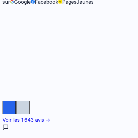
sur
Google
Facebook
PagesJaunes
Fabienne B.
il y a 9 mois
Voir les
1 643
avis →