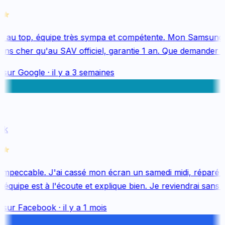
 au top, équipe très sympa et compétente. Mon Samsung 
ns cher qu'au SAV officiel, garantie 1 an. Que demander de
 sur
Google
·
il y a 3 semaines
k
impeccable. J'ai cassé mon écran un samedi midi, réparé le
quipe est à l'écoute et explique bien. Je reviendrai sans hé
 sur
Facebook
·
il y a 1 mois