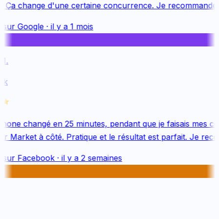
. Ça change d'une certaine concurrence. Je recommande v
 sur
Google
·
il y a 1 mois
.
k
hone changé en 25 minutes, pendant que je faisais mes co
 Market à côté. Pratique et le résultat est parfait. Je rec
 sur
Facebook
·
il y a 2 semaines