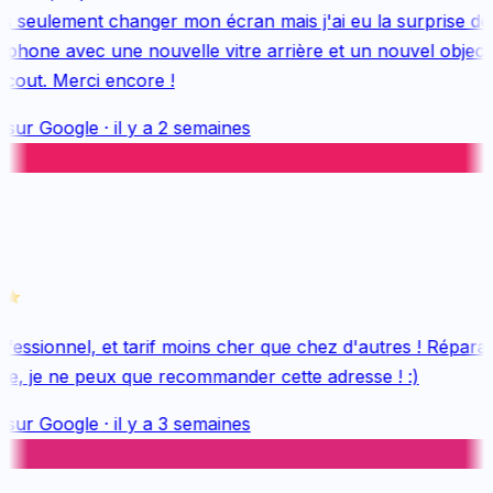
s seulement changer mon écran mais j'ai eu la surprise de 
hone avec une nouvelle vitre arrière et un nouvel objectif,
cout. Merci encore !
 sur
Google
·
il y a 2 semaines
essionnel, et tarif moins cher que chez d'autres ! Réparati
ée, je ne peux que recommander cette adresse ! :)
 sur
Google
·
il y a 3 semaines