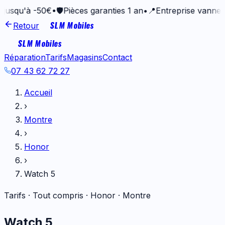
'à -50€
•
🛡️
Pièces garanties 1 an
•
📍
Entreprise vannetaise de
SLM Mobiles
Retour
SLM Mobiles
Réparation
Tarifs
Magasins
Contact
07 43 62 72 27
Accueil
›
Montre
›
Honor
›
Watch 5
Tarifs · Tout compris ·
Honor
·
Montre
Watch 5