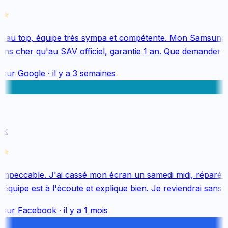
 au top, équipe très sympa et compétente. Mon Samsung 
s cher qu'au SAV officiel, garantie 1 an. Que demander de
 sur
Google
·
il y a 3 semaines
k
mpeccable. J'ai cassé mon écran un samedi midi, réparé le
quipe est à l'écoute et explique bien. Je reviendrai sans hé
 sur
Facebook
·
il y a 1 mois