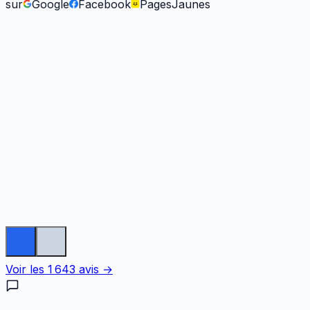
sur
Google
Facebook
PagesJaunes
Fabienne B.
il y a 9 mois
Voir les
1 643
avis →