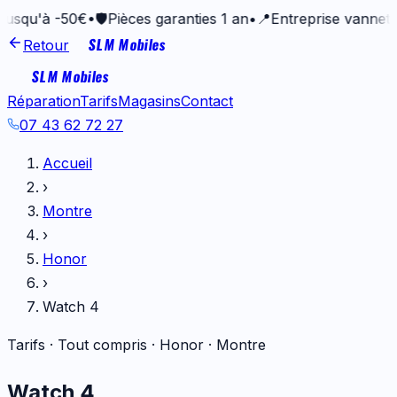
à -50€
•
🛡️
Pièces garanties 1 an
•
📍
Entreprise vannetaise de
SLM Mobiles
Retour
SLM Mobiles
Réparation
Tarifs
Magasins
Contact
07 43 62 72 27
Accueil
›
Montre
›
Honor
›
Watch 4
Tarifs · Tout compris ·
Honor
·
Montre
Watch 4