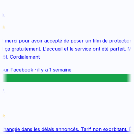
k
 merci pour avoir accepté de poser un film de protection 
 ça gratuitement. L'accueil et le service ont été parfait. Me
tôt. Cordialement
 sur
Facebook
·
il y a 1 semaine
.
changée dans les délais annoncés. Tarif non exorbitant. Éq