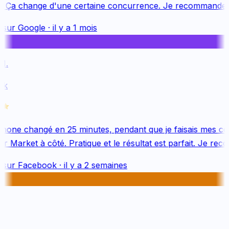
. Ça change d'une certaine concurrence. Je recommande v
 sur
Google
·
il y a 1 mois
.
k
hone changé en 25 minutes, pendant que je faisais mes cou
 Market à côté. Pratique et le résultat est parfait. Je rec
 sur
Facebook
·
il y a 2 semaines