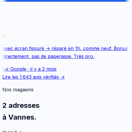
 avec écran fissuré → réparé en 1h, comme neuf. Bonus Q
directement, pas de paperasse. Très pro.
 sur
Google
·
il y a 2 mois
Lire les
1 643
avis vérifiés →
Nos magasins
2 adresses
à Vannes.