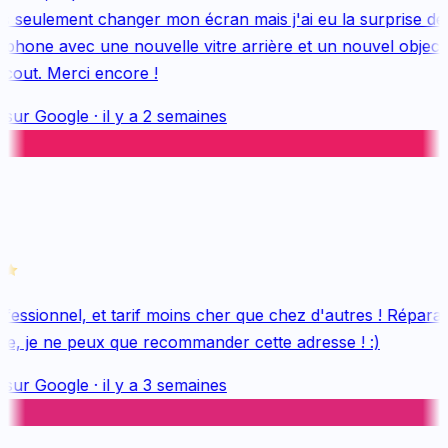
s seulement changer mon écran mais j'ai eu la surprise de 
hone avec une nouvelle vitre arrière et un nouvel objectif,
out. Merci encore !
 sur
Google
·
il y a 2 semaines
essionnel, et tarif moins cher que chez d'autres ! Réparati
e, je ne peux que recommander cette adresse ! :)
 sur
Google
·
il y a 3 semaines