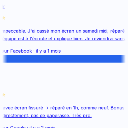
k
mpeccable. J'ai cassé mon écran un samedi midi, réparé le
quipe est à l'écoute et explique bien. Je reviendrai sans hé
 sur
Facebook
·
il y a 1 mois
 avec écran fissuré → réparé en 1h, comme neuf. Bonus Q
directement, pas de paperasse. Très pro.
 sur
Google
·
il y a 2 mois