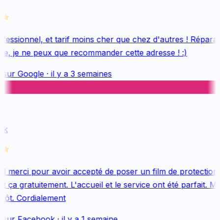
essionnel, et tarif moins cher que chez d'autres ! Réparati
e, je ne peux que recommander cette adresse ! :)
 sur
Google
·
il y a 3 semaines
k
 merci pour avoir accepté de poser un film de protection 
 ça gratuitement. L'accueil et le service ont été parfait. Me
tôt. Cordialement
 sur
Facebook
·
il y a 1 semaine