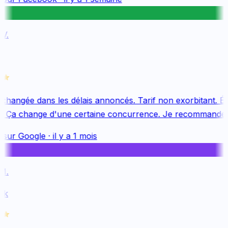
.
changée dans les délais annoncés. Tarif non exorbitant. Éq
. Ça change d'une certaine concurrence. Je recommande v
 sur
Google
·
il y a 1 mois
.
k