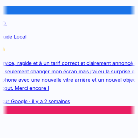
D.
Guide Local
vice, rapide et à un tarif correct et clairement annoncé dès
s seulement changer mon écran mais j'ai eu la surprise de 
hone avec une nouvelle vitre arrière et un nouvel objectif,
cout. Merci encore !
 sur
Google
·
il y a 2 semaines