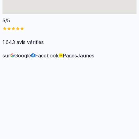
5/5
1 643
avis vérifiés
sur
Google
Facebook
PagesJaunes
Fabienne B.
il y a 9 mois