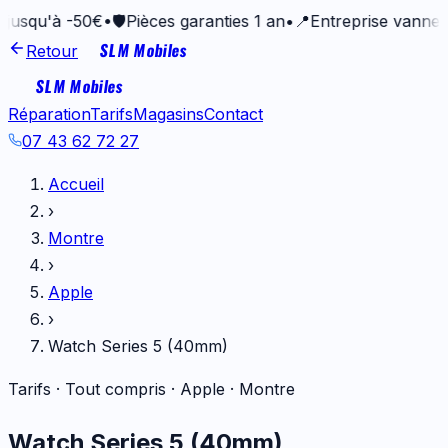
à -50€
•
🛡️
Pièces garanties 1 an
•
📍
Entreprise vannetaise de
SLM Mobiles
Retour
SLM Mobiles
Réparation
Tarifs
Magasins
Contact
07 43 62 72 27
Accueil
›
Montre
›
Apple
›
Watch Series 5 (40mm)
Tarifs · Tout compris ·
Apple
·
Montre
Watch Series 5 (40mm)