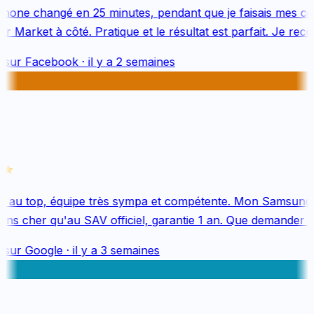
hone changé en 25 minutes, pendant que je faisais mes co
 Market à côté. Pratique et le résultat est parfait. Je rec
 sur
Facebook
·
il y a 2 semaines
 au top, équipe très sympa et compétente. Mon Samsung 
ns cher qu'au SAV officiel, garantie 1 an. Que demander de
 sur
Google
·
il y a 3 semaines