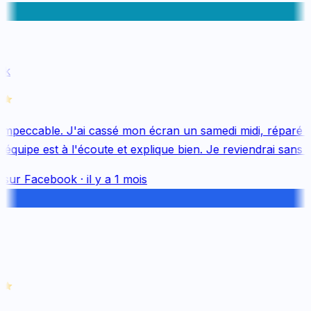
k
mpeccable. J'ai cassé mon écran un samedi midi, réparé le
quipe est à l'écoute et explique bien. Je reviendrai sans hé
 sur
Facebook
·
il y a 1 mois