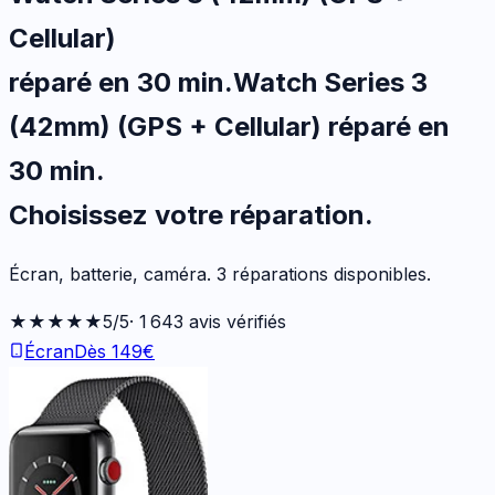
Cellular)
réparé en 30 min
.
Watch Series 3
(42mm) (GPS + Cellular)
réparé en
30 min
.
Choisissez votre
réparation.
Écran, batterie, caméra.
3
réparations disponibles
.
★★★★★
5
/5
·
1 643
avis vérifiés
Écran
Dès
149
€