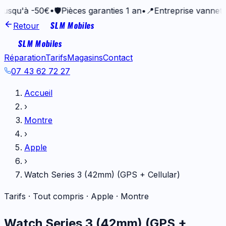
à -50€
•
🛡️
Pièces garanties 1 an
•
📍
Entreprise vannetaise dep
SLM Mobiles
Retour
SLM Mobiles
Réparation
Tarifs
Magasins
Contact
07 43 62 72 27
Accueil
›
Montre
›
Apple
›
Watch Series 3 (42mm) (GPS + Cellular)
Tarifs · Tout compris ·
Apple
·
Montre
Watch Series 3 (42mm) (GPS +