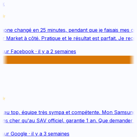
k
hone changé en 25 minutes, pendant que je faisais mes cou
 Market à côté. Pratique et le résultat est parfait. Je rec
 sur
Facebook
·
il y a 2 semaines
 au top, équipe très sympa et compétente. Mon Samsung 
s cher qu'au SAV officiel, garantie 1 an. Que demander de
 sur
Google
·
il y a 3 semaines