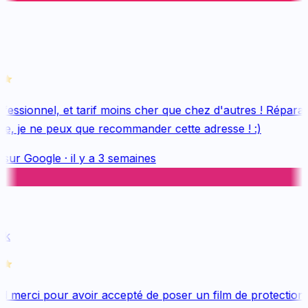
essionnel, et tarif moins cher que chez d'autres ! Réparati
e, je ne peux que recommander cette adresse ! :)
 sur
Google
·
il y a 3 semaines
k
 merci pour avoir accepté de poser un film de protection 