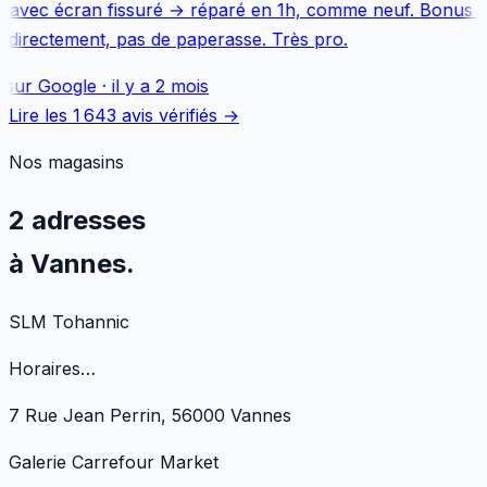
 avec écran fissuré → réparé en 1h, comme neuf. Bonus Q
directement, pas de paperasse. Très pro.
 sur
Google
·
il y a 2 mois
Lire les
1 643
avis vérifiés →
Nos magasins
2 adresses
à Vannes.
SLM Tohannic
Horaires…
7 Rue Jean Perrin, 56000 Vannes
Galerie Carrefour Market