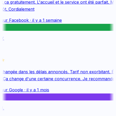
 ça gratuitement. L'accueil et le service ont été parfait. Me
tôt. Cordialement
 sur
Facebook
·
il y a 1 semaine
.
changée dans les délais annoncés. Tarif non exorbitant. Éq
. Ça change d'une certaine concurrence. Je recommande v
 sur
Google
·
il y a 1 mois
.