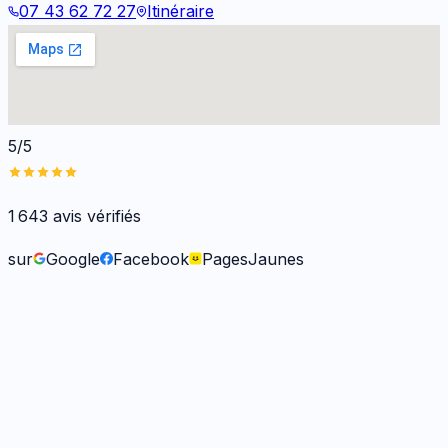
07 43 62 72 27
Itinéraire
5/5
1 643
avis vérifiés
sur
Google
Facebook
PagesJaunes
Fabienne B.
il y a 9 mois