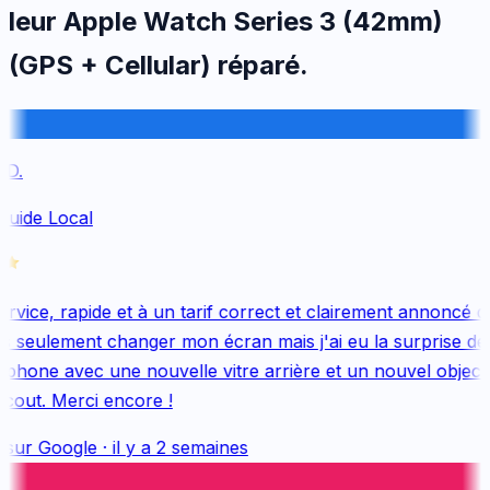
leur
Apple
Watch Series 3 (42mm)
(GPS + Cellular)
réparé.
D.
Guide Local
vice, rapide et à un tarif correct et clairement annoncé dès
 seulement changer mon écran mais j'ai eu la surprise de 
hone avec une nouvelle vitre arrière et un nouvel objectif,
out. Merci encore !
 sur
Google
·
il y a 2 semaines